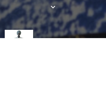
FERCHAL AUDE
CONTACT
AUDE
FERCHAL
CÉRAMIQUE, Céramiste, Sculpteur sur terre
24 RUE DE LA GUINDONNIERE 44840 LES
SORINIERES
aude.sculpt@gmail.com
https://audeferchal.wixsite.com/arts-creatifs