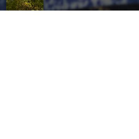
ATELIER ART DU
BIJOU
CONTACT
esther
farrache
BIJOUTERIE, JOAILLERIE, ORFÈVRERIE,
HORLOGERIE, Bijoutier, Bijoutier en métaux
précieux
esther.farrache@gmail.com
http://www.estherfarrache.com
PRODUIT(S)
Bijoux fantaisies
Joaillerie