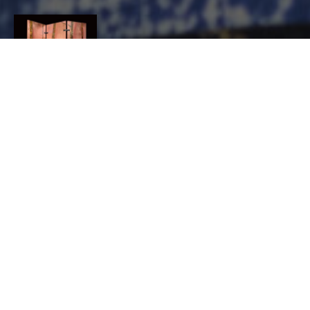
ELODIE FAMEL
CONTACT
Elodie
Famel
AMEUBLEMENT ET DÉCORATION, Laqueur
3, route de Lausanne - 25370 Les Hôpitaux Neufs
06 14 76 21 36
elodiefamel@gmail.com
http://www.elodiefamel.com
PRODUIT(S)
Boîtes