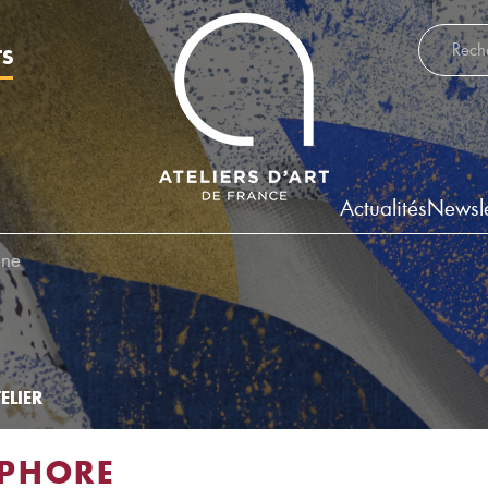
Recherch
TS
Actualités
Newsle
ane
ELIER
PHORE