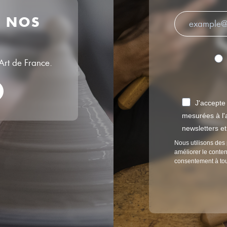
R NOS
’Art de France.
J'accepte
mesurées à l'a
newsletters e
Nous utilisons des 
améliorer le conten
consentement à to