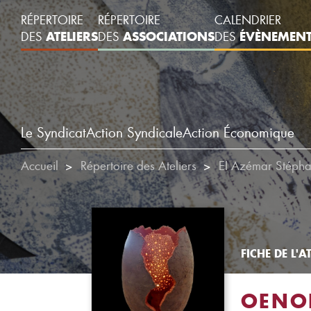
RÉPERTOIRE
RÉPERTOIRE
CALENDRIER
ATELIERS
ASSOCIATIONS
ÉVÈNEMEN
DES
DES
DES
Le Syndicat
Action Syndicale
Action Économique
Accueil
Répertoire des Ateliers
EI Azémar Stéph
FICHE DE L'AT
OENO