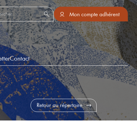
er :
Mon compte adhérent
tter
Contact
Retour au répertoire