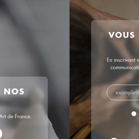
VOUS
En inscrivant 
communicatio
R NOS
’Art de France.