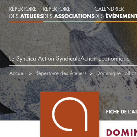
RÉPERTOIRE
RÉPERTOIRE
CALENDRIER
ATELIERS
ASSOCIATIONS
ÉVÈNEMEN
DES
DES
DES
Le Syndicat
Action Syndicale
Action Économique
Accueil
Répertoire des Ateliers
Dominique Folliot
FICHE DE L'AT
DOMIN