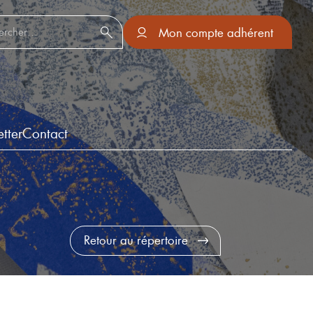
er :
Mon compte adhérent
tter
Contact
Retour au répertoire