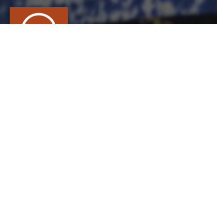
CLOTHILDE
LASSERRE
CONTACT
Clothilde
Lasserre
CÉRAMIQUE, Céramiste, Sculpteur sur terre
8 bis av du colifichet
0609573535
clothilde@clothildelasserre.com
https://www.clothildelasserre.com/
PRODUIT(S)