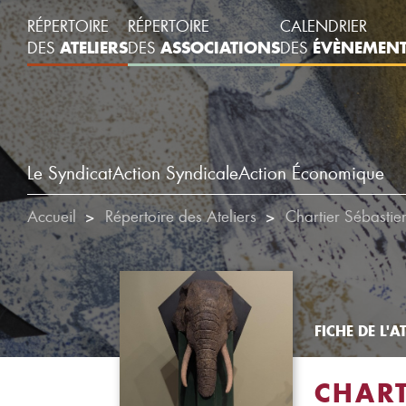
RÉPERTOIRE
RÉPERTOIRE
CALENDRIER
ATELIERS
ASSOCIATIONS
ÉVÈNEMEN
DES
DES
DES
Le Syndicat
Action Syndicale
Action Économique
Accueil
Répertoire des Ateliers
Chartier Sébastie
FICHE DE L'AT
CHART