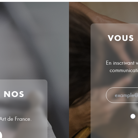
VOUS
En inscrivant 
communicatio
R NOS
’Art de France.