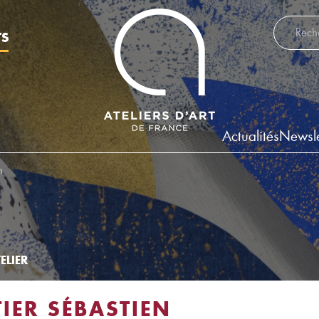
Recherch
TS
Actualités
Newsle
n
ELIER
IER SÉBASTIEN