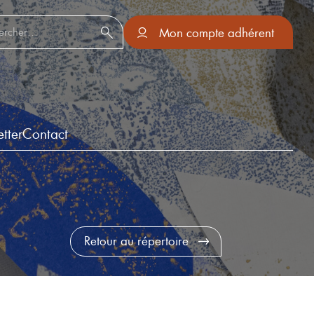
er :
Mon compte adhérent
tter
Contact
Retour au répertoire