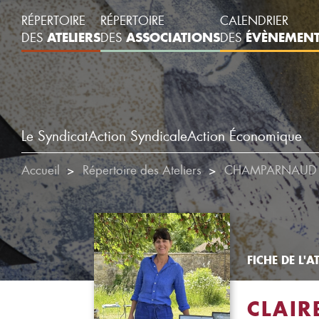
RÉPERTOIRE
RÉPERTOIRE
CALENDRIER
ATELIERS
ASSOCIATIONS
ÉVÈNEMEN
DES
DES
DES
Le Syndicat
Action Syndicale
Action Économique
Accueil
Répertoire des Ateliers
CHAMPARNAUD C
FICHE DE L'AT
CLAIR