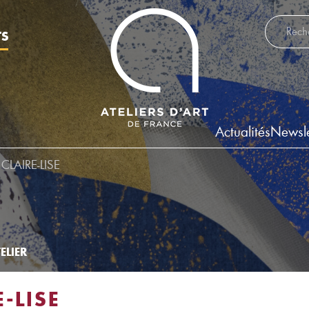
Recherch
TS
Actualités
Newsle
LAIRE-LISE
ELIER
E-LISE