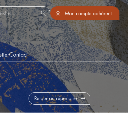
er :
Mon compte adhérent
tter
Contact
Retour au répertoire