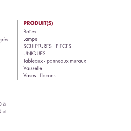
PRODUIT(S)
Boîtes
Lampe
grès
SCULPTURES - PIECES
UNIQUES
Tableaux - panneaux muraux
Vaisselle
/
Vases - flacons
0 à
 et