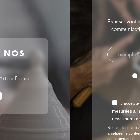
En inscrivant 
communicatio
R NOS
’Art de France.
J'accepte
mesurées à l'a
newsletters e
Nous utilisons des 
améliorer le conten
consentement à to