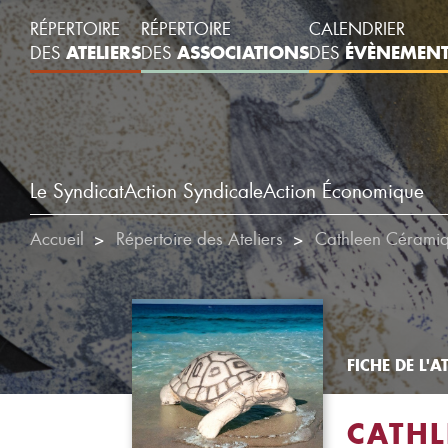
RÉPERTOIRE
RÉPERTOIRE
CALENDRIER
ATELIERS
ASSOCIATIONS
ÉVÈNEMEN
DES
DES
DES
Le Syndicat
Action Syndicale
Action Économique
Accueil
Répertoire des Ateliers
Cathleen Cérami
FICHE DE L'AT
CATH