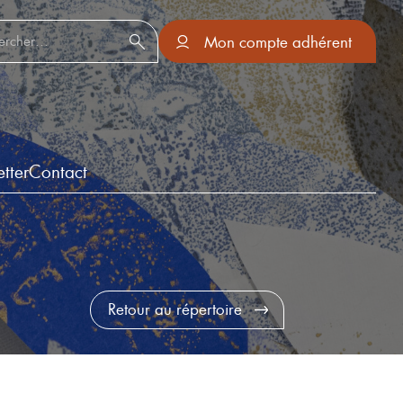
er :
Mon compte adhérent
tter
Contact
Retour au répertoire