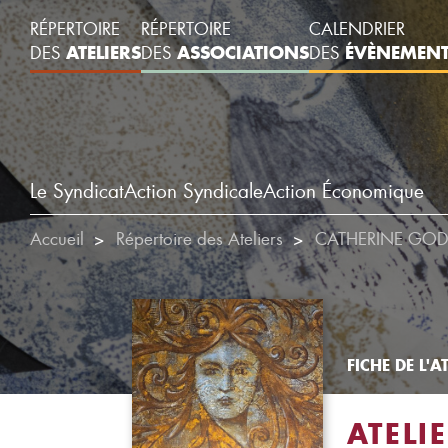
RÉPERTOIRE
RÉPERTOIRE
CALENDRIER
ATELIERS
ASSOCIATIONS
ÉVÈNEMEN
DES
DES
DES
Le Syndicat
Action Syndicale
Action Économique
Accueil
Répertoire des Ateliers
CATHERINE GODI
FICHE DE L'AT
ATELI