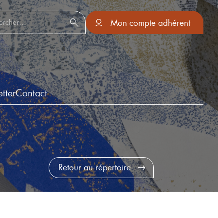
er :
Mon compte adhérent
tter
Contact
Retour au répertoire