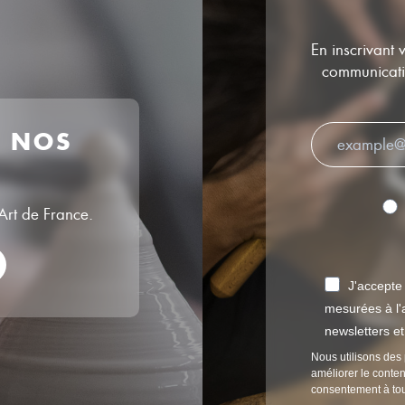
En inscrivant 
communicatio
R NOS
’Art de France.
J'accepte
mesurées à l'a
newsletters e
Nous utilisons des 
améliorer le conten
consentement à to