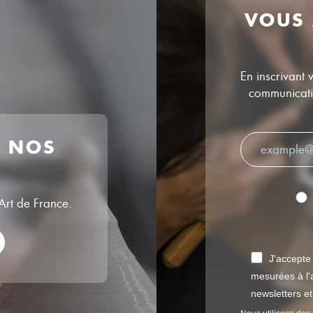
VOUS
En inscrivant 
communicatio
R NOS
’Art de France.
J'accepte
mesurées à l'a
newsletters e