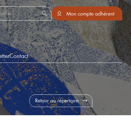
er :
Mon compte adhérent
tter
Contact
Retour au répertoire