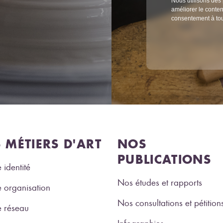
Nous utilisons des 
améliorer le conten
consentement à to
S MÉTIERS D'ART
NOS
PUBLICATIONS
 identité
Nos études et rapports
 organisation
Nos consultations et pétition
e réseau