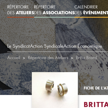
RÉPERTOIRE
RÉPERTOIRE
CALENDRIER
ATELIERS
ASSOCIATIONS
ÉVÈNEMEN
DES
DES
DES
Le Syndicat
Action Syndicale
Action Économique
Accueil
Répertoire des Ateliers
Britta Brand
FICHE DE L'AT
BRITT