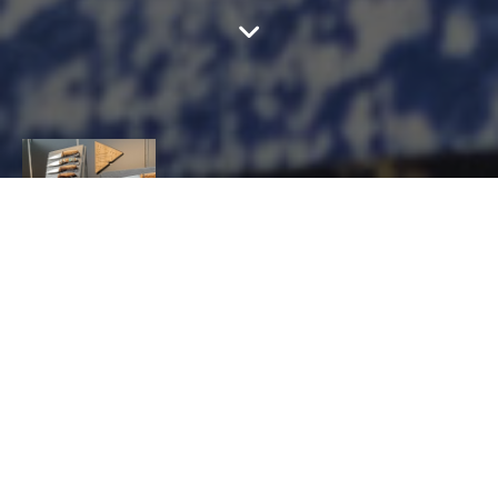
COUTELLERIE
BERMUDES
CONTACT
Jean
Dufour
MÉTAL, Coutelier
10 avenue du mont saint michel 73000 barberaz
0670600040
bermudescoutellerie@gmail.com