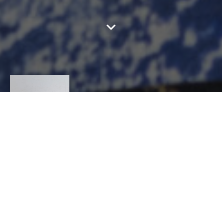
AUDREY MANIAGO
CONTACT
Audrey
MANIAGO
AMEUBLEMENT ET DÉCORATION, Tourneur sur
bois
8 route du béal 63220 Beurières
audreymaniago@hotmail.com