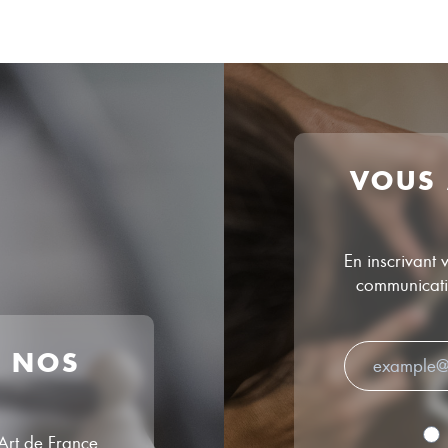
VOUS
En inscrivant 
communicatio
R NOS
’Art de France.