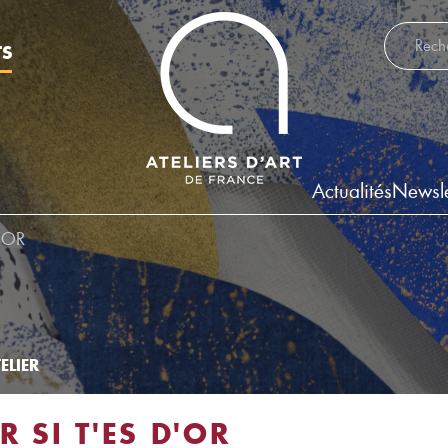
Recherch
TS
Actualités
Newsle
D'OR
ELIER
R SI T'ES D'OR