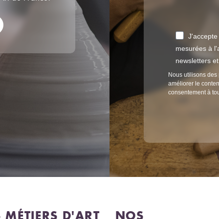
J'accepte
mesurées à l'a
newsletters e
Nous utilisons des 
améliorer le conten
consentement à to
S MÉTIERS D'ART
NOS