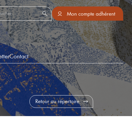
er :
Mon compte adhérent
tter
Contact
Retour au répertoire