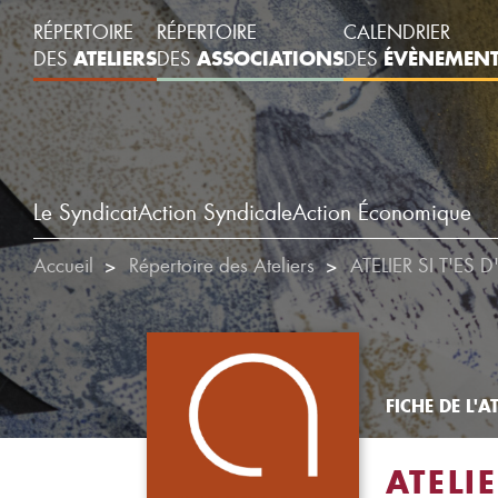
RÉPERTOIRE
RÉPERTOIRE
CALENDRIER
ATELIERS
ASSOCIATIONS
ÉVÈNEMEN
DES
DES
DES
Le Syndicat
Action Syndicale
Action Économique
Accueil
Répertoire des Ateliers
ATELIER SI T'ES 
FICHE DE L'AT
ATELIE