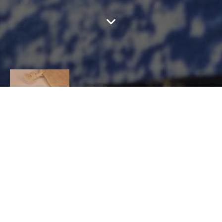
RHÉA
CONTACT
Marlène
Chambert
BIJOUTERIE, JOAILLERIE, ORFÈVRERIE,
HORLOGERIE, Joaillier
20 rue chènebouterie 43000 LE PUY EN VELAY
0603917357