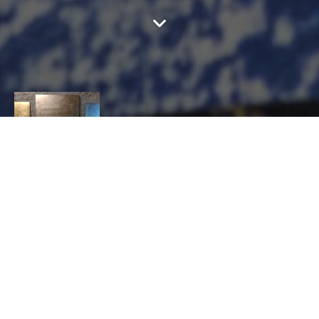
ATELIER LAURANNE
MK
CONTACT
Lauranne
MUNK KOEFOED
AMEUBLEMENT ET DÉCORATION, Doreur
27 rue de la mairie 37210 Chancay
laurannemk@gmail.com
http://www.laurannemk.com