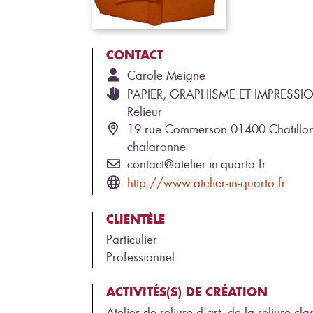
CONTACT
Carole
Meigne
PAPIER, GRAPHISME ET IMPRESSI
Relieur
19 rue Commerson 01400 Chatillon
chalaronne
contact@atelier-in-quarto.fr
http://www.atelier-in-quarto.fr
CLIENTÈLE
Particulier
Professionnel
ACTIVITÉS(S) DE CRÉATION
Atelier de reliure d'art, de la reliure cl