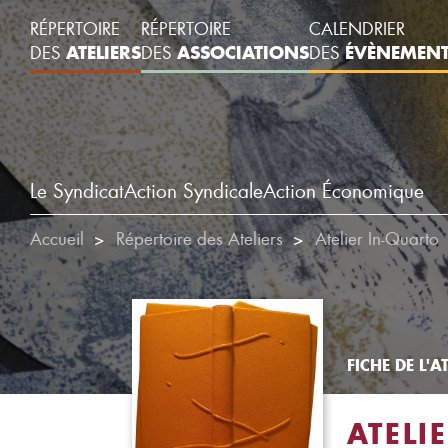
RÉPERTOIRE
RÉPERTOIRE
CALENDRIER
ATELIERS
ASSOCIATIONS
ÉVÈNEMEN
DES
DES
DES
Le Syndicat
Action Syndicale
Action Économique
Accueil
Répertoire des Ateliers
Atelier In-Quarto
FICHE DE L'AT
ATELI