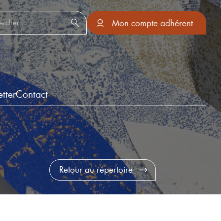
er :
Mon compte adhérent
tter
Contact
Retour au répertoire