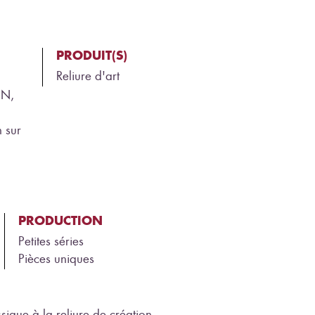
PRODUIT(S)
Reliure d'art
ON,
 sur
PRODUCTION
Petites séries
Pièces uniques
assique à la reliure de création