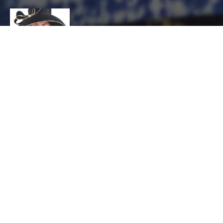
ATELIER AUTRUCHE
CONTACT
Stefanie
Wesle
MODE ET ACCESSOIRES, Modiste
22 bis bd Gambetta 07200 Aubenas
04 75 93 89 10
autrucheaubenas@gmail.com
https://www.atelier-autruche-chapeaux.com
HORAIRES
Ouvert au public : OUVERT