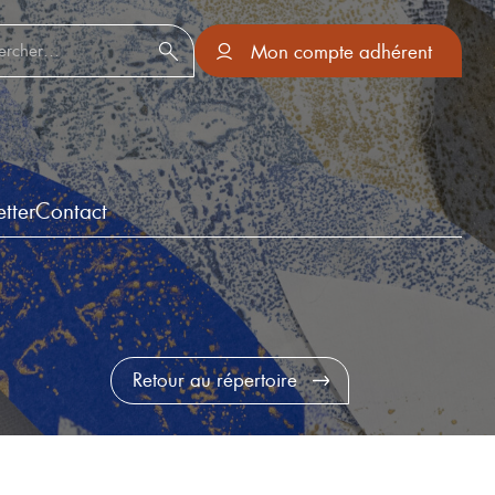
er :
Mon compte adhérent
tter
Contact
Retour au répertoire