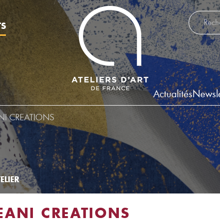
Recherch
TS
Actualités
Newsle
NI CREATIONS
ELIER
EANI CREATIONS