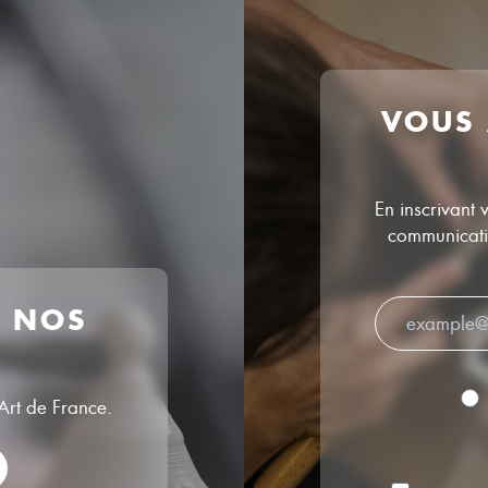
VOUS
En inscrivant 
communicatio
R NOS
’Art de France.