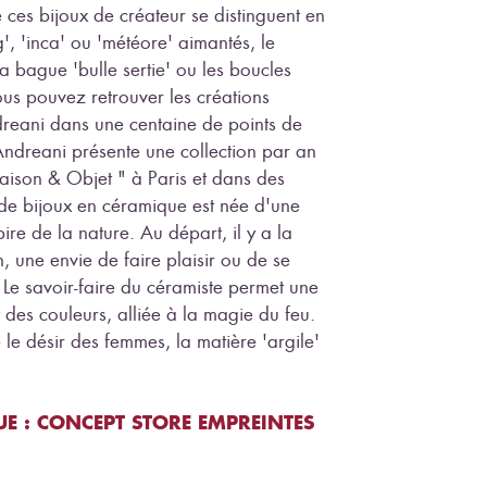
 ces bijoux de créateur se distinguent en
', 'inca' ou 'météore' aimantés, le
la bague 'bulle sertie' ou les boucles
ous pouvez retrouver les créations
reani dans une centaine de points de
 Andreani présente une collection par an
Maison & Objet " à Paris et dans des
n de bijoux en céramique est née d'une
pire de la nature. Au départ, il y a la
, une envie de faire plaisir ou de se
. Le savoir-faire du céramiste permet une
t des couleurs, alliée à la magie du feu.
le désir des femmes, la matière 'argile'
E : CONCEPT STORE EMPREINTES