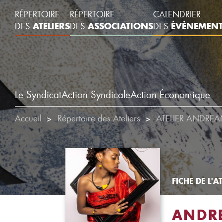
RÉPERTOIRE
RÉPERTOIRE
CALENDRIER
ATELIERS
ASSOCIATIONS
ÉVÈNEMEN
DES
DES
DES
Le Syndicat
Action Syndicale
Action Économique
Accueil
Répertoire des Ateliers
ATELIER ANDREA
FICHE DE L'AT
ANDR