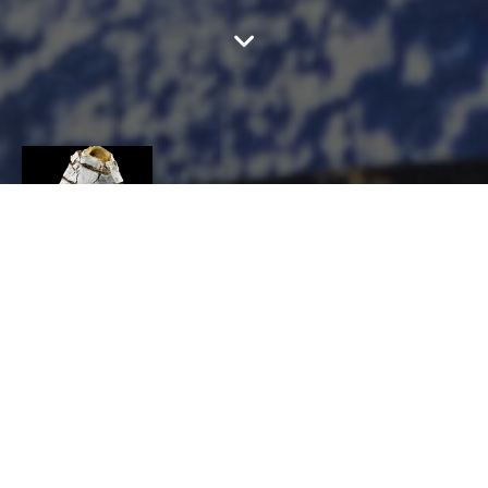
ANANDA
ARAGUNDI-HANUS
CONTACT
Ananda
ARAGUNDI-HANUS
CÉRAMIQUE, Céramiste, Sculpteur sur terre
1, ALLEE DE L' ALBONI - 92410 VILLE D'AVRAY
a_aragundi@hotmail.com
http://anandaragundihanus.fr/