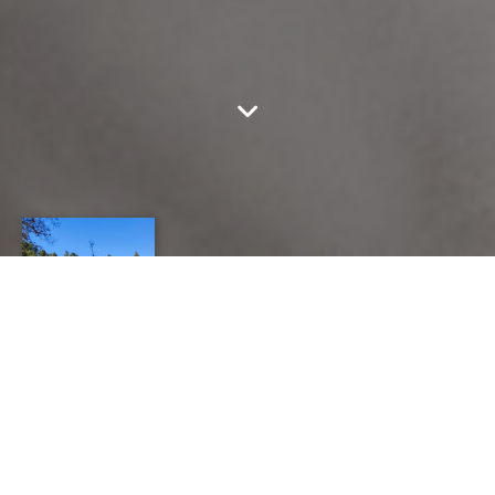
TUILERIE BOSSY -
METIERS D'ART
CONTACT
1285 CHEMIN DU MOULIN DU FORT
---
13120
GARDANNE