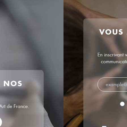
VOUS
En inscrivant 
communicatio
R NOS
’Art de France.