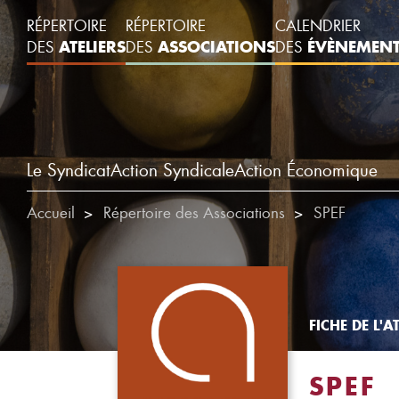
RÉPERTOIRE
RÉPERTOIRE
CALENDRIER
ATELIERS
ASSOCIATIONS
ÉVÈNEMEN
DES
DES
DES
Le Syndicat
Action Syndicale
Action Économique
Accueil
Répertoire des Associations
SPEF
FICHE DE L'AT
SPEF