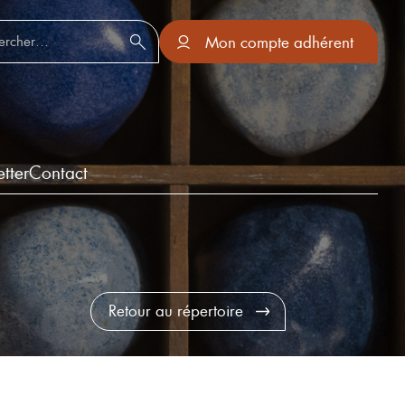
er :
Mon compte adhérent
tter
Contact
Retour au répertoire