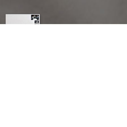
PÔLE
EXPÉRIMENTAL
MÉTIERS D'ART DE
NONTRON ET DU
PÉRIGORD-
LIMOUSIN
CONTACT
CHATEAU
3, AVENUE DU GÉNÉRAL LECLERC---
24300
NONTRON
0553607417