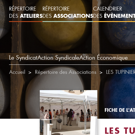
RÉPERTOIRE
RÉPERTOIRE
CALENDRIER
ATELIERS
ASSOCIATIONS
ÉVÈNEMEN
DES
DES
DES
Le Syndicat
Action Syndicale
Action Économique
Accueil
Répertoire des Associations
LES TUPINI
FICHE DE L'AT
LES T