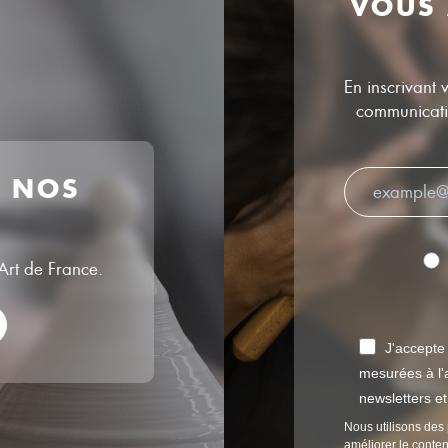
VOUS
En inscrivant 
communicatio
R NOS
’Art de France.
J'accepte
mesurées à l'a
newsletters e
Nous utilisons des 
améliorer le conten