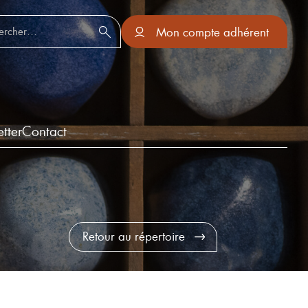
er :
Mon compte adhérent
tter
Contact
Retour au répertoire