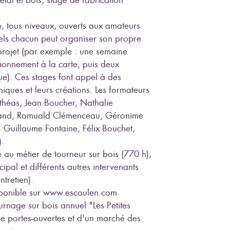
, tous niveaux, ouverts aux amateurs
els chacun peut organiser son propre
n projet (par exemple : une semaine
tionnement à la carte, puis deux
e). Ces stages font appel à des
iques et leurs créations. Les formateurs
théas, Jean Boucher, Nathalie
land, Romuald Clémenceau, Géronime
, Guillaume Fontaine, Félix Bouchet,
).
au métier de tourneur sur bois (770 h),
al et différents autres intervenants
ntretien).
isponible sur www.escoulen.com.
urnage sur bois annuel "Les Petites
ée portes-ouvertes et d'un marché des