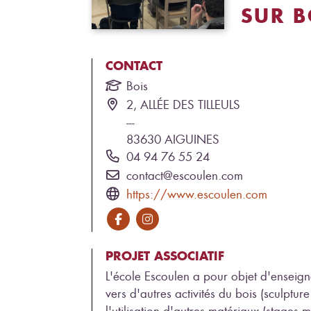
SUR B
CONTACT
Bois
2, ALLÉE DES TILLEULS
---
83630
AIGUINES
04 94 76 55 24
contact@escoulen.com
https://www.escoulen.com
PROJET ASSOCIATIF
L'école Escoulen a pour objet d'enseign
vers d'autres activités du bois (sculpture
l'utilisation d'autres matériaux (stages 