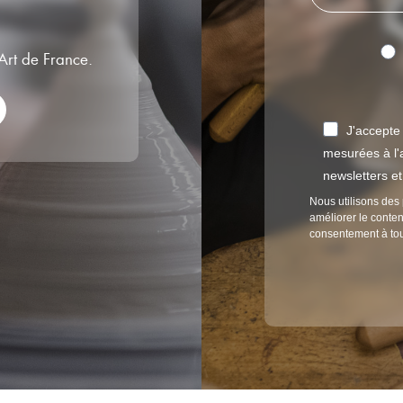
’Art de France.
J'accepte
mesurées à l'a
newsletters e
Nous utilisons des 
améliorer le conten
consentement à to