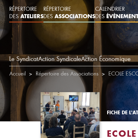
RÉPERTOIRE
RÉPERTOIRE
CALENDRIER
ATELIERS
ASSOCIATIONS
ÉVÈNEMEN
DES
DES
DES
Le Syndicat
Action Syndicale
Action Économique
Accueil
Répertoire des Associations
ECOLE ESC
FICHE DE L'AT
ECOLE