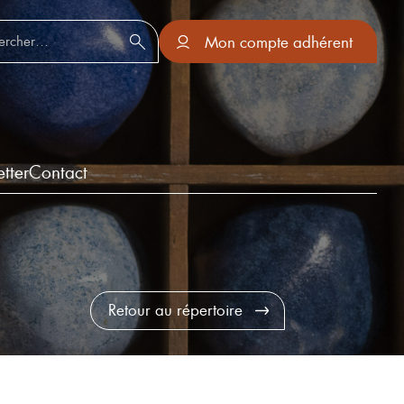
er :
Mon compte adhérent
tter
Contact
Retour au répertoire