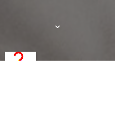
COLLECTIF
EMERGENCE
CONTACT
Textile
collectifemergence@gmail.com
http://collectif-emergence.fr