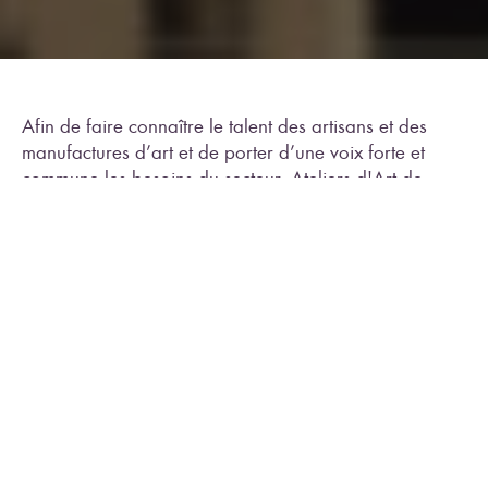
Afin de faire connaître le talent des artisans et des
manufactures d’art et de porter d’une voix forte et
commune les besoins du secteur, Ateliers d'Art de
France développe des partenariats par-delà les
frontières. Les objectifs de l’engagement d’Ateliers
d’Art de France à l’international :
Accroître la sensibilité des pouvoirs publics
internationaux vis-à-vis du secteur
Créer un maillage solide et une identité commune
à tous les organismes métiers d’art
Soutenir la mobilité des professionnels, l’échanges
de techniques et d’expériences
Œuvrer pour le développement d’opportunités