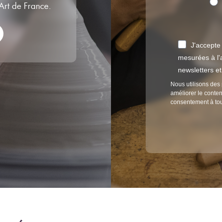
’Art de France.
J'accepte
mesurées à l'a
newsletters e
Nous utilisons des 
améliorer le conten
consentement à to