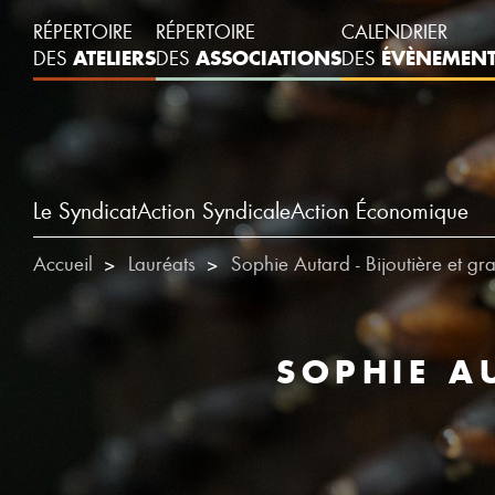
RÉPERTOIRE
RÉPERTOIRE
CALENDRIER
ATELIERS
ASSOCIATIONS
ÉVÈNEMEN
DES
DES
DES
Le Syndicat
Action Syndicale
Action Économique
Accueil
Lauréats
Sophie Autard - Bijoutière et gr
SOPHIE A