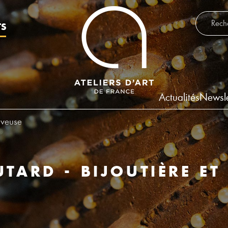
Recherch
TS
Actualités
Newsle
aveuse
UTARD - BIJOUTIÈRE ET