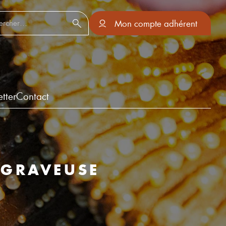
er :
Mon compte adhérent
tter
Contact
 GRAVEUSE