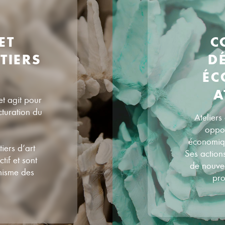
ET
C
TIERS
D
ÉC
A
et agit pour
cturation du
Ateliers
oppor
économique
iers d’art
Ses action
tif et sont
de nouve
misme des
pro