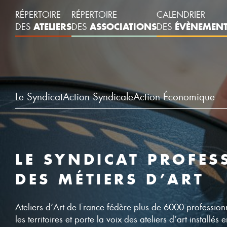
RÉPERTOIRE
RÉPERTOIRE
CALENDRIER
ATELIERS
ASSOCIATIONS
ÉVÈNEMEN
DES
DES
DES
Le Syndicat
Action Syndicale
Action Économique
LE SYNDICAT PROFES
DES MÉTIERS D’ART
Ateliers d’Art de France fédère plus de 6000 profession
les territoires et porte la voix des ateliers d’art installés 