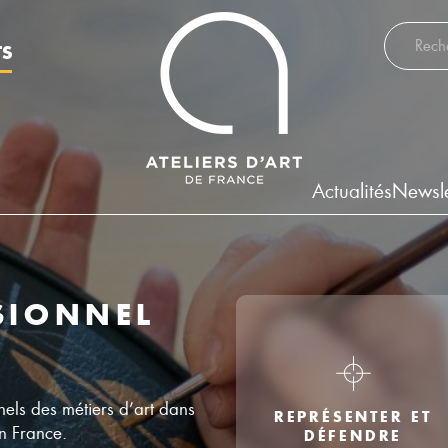
Recherch
TS
Actualités
Newsle
SIONNEL
nels des métiers d’art dans
REPRÉSENTER ET
en France.
DÉFENDRE