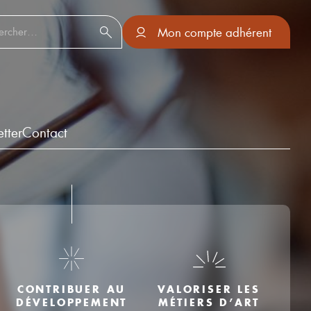
er :
Mon compte adhérent
tter
Contact
VALORISER LES
CONTRIBUER AU
MÉTIERS D’ART
DÉVELOPPEMENT