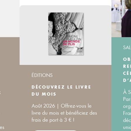
SA
OB
RE
CÉ
ÉDITIONS
D’
DÉCOUVREZ LE LIVRE
x
À S
DU MOIS
Par
Août 2026 | Offrez-vous le
org
livre du mois et bénéficiez des
é
Fra
frais de port à 3 € !
déc
ues
uni