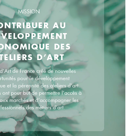
MISSION
ONTRIBUER AU
ÉVELOPPEMENT
ONOMIQUE DES
TELIERS D’ART
 d’Art de France créé de nouvelles
tunités pour le développement
 et la pérennité des ateliers d’art.
s ont pour but de permettre l’accès à
aux marchés et d’accompagner les
fessionnels des métiers d’art.