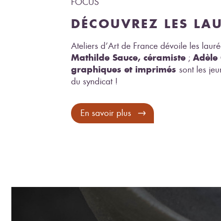
FOCUS
DÉCOUVREZ LES LA
Ateliers d’Art de France dévoile les laur
Mathilde Sauce, céramiste
Adèle 
;
graphiques et imprimés
sont les je
du syndicat !
En savoir plus