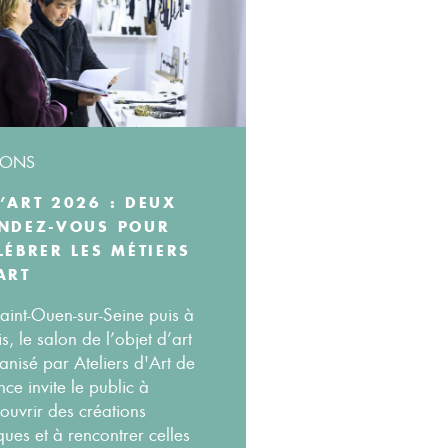
LONS
’ART 2026 : DEUX
NDEZ-VOUS POUR
LÉBRER LES MÉTIERS
ART
aint-Ouen-sur-Seine puis à
is, le salon de l’objet d’art
anisé par Ateliers d'Art de
nce invite le public à
ouvrir des créations
ques et à rencontrer celles